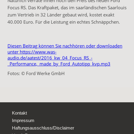
Natürlich verrate Ihnen noch den Preis des neuen Ford
Focus RS. Das Kraftpaket, das im saarländischen Saarlouis
zum Vertrieb in 32 Länder gebaut wird, kostet exakt
40.000 Euro. Für die Leistung ein echtes Schnäppchen.
Diesen Beitrag können Sie nachhören oder downloaden
unter https://www.was-
audio.de/aatest/2016_kw_04_Focus_RS_-
_Performance,_made_by_Ford_Autotipp_kvp.mp3
Fotos: © Ford Werke GmbH
Kontakt
Impressum
Haftungsausschluss/Disclaimer