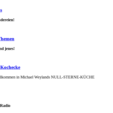
s
udereien!
 Themen
nd jenes!
 Kochecke
willkommen in Michael Weylands NULL-STERNE-KÜCHE
 Radio