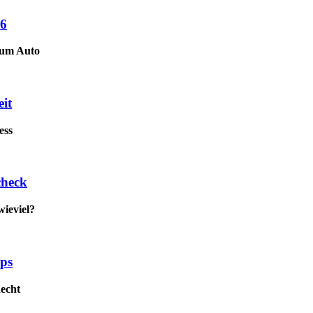
26
zum Auto
it
ess
check
wieviel?
pps
Recht