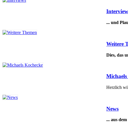
Interview
... und Pla
Weitere
Dies, das u
Michaels
Herzlich 
News
... aus dem