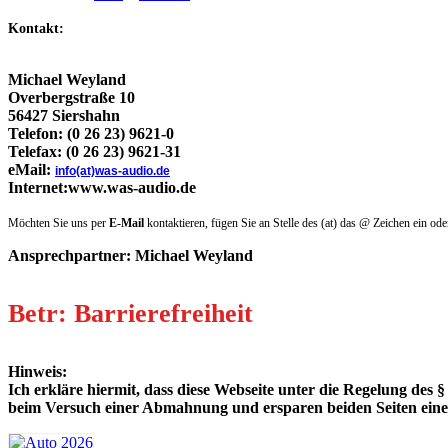
Kontakt:
Michael
Weyland
Overbergstraße 10
56427 Siershahn
Telefon: (0 26 23) 9621-0
Telefax: (0 26 23) 9621-31
eMail:
info(at)was-audio.de
Internet:
www.was-audio.de
Möchten Sie uns per
E-Mail
kontaktieren, fügen Sie an Stelle des (at) das @ Zeichen ein ode
Ansprechpartner: Michael Weyland
Betr: Barrierefreiheit
Hinweis:
Ich erkläre hiermit, dass diese Webseite unter die Regelung des §
beim Versuch einer Abmahnung und ersparen beiden Seiten ein