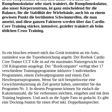
Rumpfmuskulatur sehr stark trainiert, die Rumpfmuskulatur,
also unser Körperzentrum, ist ganz entscheidend für die
Balance, für die Stabilität der Wirbelsäule, auch bis zu einem
gewissen Punkt die berühmten Schwimmreifen, die man
ansetzt, und diese ganzen Faktoren werden über das Cardio-
Core Training stärker, intensiver, gezielter trainiert als beim
üblichen Cross Training.
So ein bisschen erinnert mich das Gerät trotzdem an ein Auto,
zumindest was die Typenbezeichung angeht. Der Reebok Cardio
Core Trainer CCT 6.8e ist auf ein maximales Nutzergewicht von
150 Kilogramm ausgelegt. Der "Bordcomputer" verfügt über 17
verschiedene Trainingsprogramme inklusive 5 individuellen
Programmen, einem Zielwattprogramm und einem Ziel-
Herzfrequenzprogramm. Wenn Sie sich beispielsweise eine
Gewichtsreduzierung als Ziel gesetzt haben, unterstützt Sie das
Programm Nr. 3. In diesem Programm können Sie einfach die
Kalorienanzahl, die Sie verbrennen möchten, eingeben und mit dem
Training beginnen. Und auch an die Apple Fans ist gedacht. Es gibt
eine Docking-Station für einen iPod inkl. Doppellautsprecher.