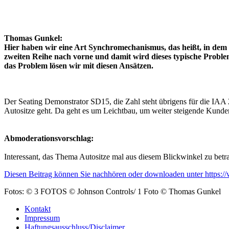
Thomas Gunkel:
Hier haben wir eine Art Synchromechanismus, das heißt, in dem
zweiten Reihe nach vorne und damit wird dieses typische Problem
das Problem lösen wir mit diesen Ansätzen.
Der Seating Demonstrator SD15, die Zahl steht übrigens für die IAA 
Autositze geht. Da geht es um Leichtbau, um weiter steigende Kund
Abmoderationsvorschlag:
Interessant, das Thema Autositze mal aus diesem Blickwinkel zu bet
Diesen Beitrag können Sie nachhören oder downloaden unter https
Fotos: © 3 FOTOS © Johnson Controls/ 1 Foto © Thomas Gunkel
Kontakt
Impressum
Haftungsausschluss/Disclaimer