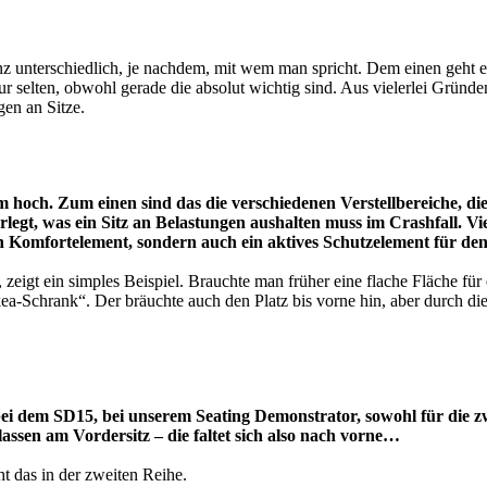
z unterschiedlich, je nachdem, mit wem man spricht. Dem einen geht 
ur selten, obwohl gerade die absolut wichtig sind. Aus vielerlei Grü
gen an Sitze.
m hoch. Zum einen sind das die verschiedenen Verstellbereiche, di
t, was ein Sitz an Belastungen aushalten muss im Crashfall. Viel 
in Komfortelement, sondern auch ein aktives Schutzelement für de
eigt ein simples Beispiel. Brauchte man früher eine flache Fläche für 
ea-Schrank“. Der bräuchte auch den Platz bis vorne hin, aber durch die 
ei dem SD15, bei unserem Seating Demonstrator, sowohl für die zwe
assen am Vordersitz – die faltet sich also nach vorne…
 das in der zweiten Reihe.