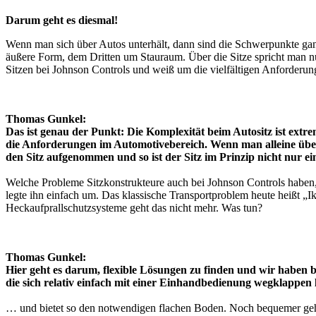
Darum geht es diesmal!
Wenn man sich über Autos unterhält, dann sind die Schwerpunkte gan
äußere Form, dem Dritten um Stauraum. Über die Sitze spricht man n
Sitzen bei Johnson Controls und weiß um die vielfältigen Anforderun
Thomas Gunkel:
Das ist genau der Punkt: Die Komplexität beim Autositz ist extre
die Anforderungen im Automotivebereich. Wenn man alleine überleg
den Sitz aufgenommen und so ist der Sitz im Prinzip nicht nur e
Welche Probleme Sitzkonstrukteure auch bei Johnson Controls haben, z
legte ihn einfach um. Das klassische Transportproblem heute heißt „Ik
Heckaufprallschutzsysteme geht das nicht mehr. Was tun?
Thomas Gunkel:
Hier geht es darum, flexible Lösungen zu finden und wir haben b
die sich relativ einfach mit einer Einhandbedienung wegklappen l
… und bietet so den notwendigen flachen Boden. Noch bequemer geht