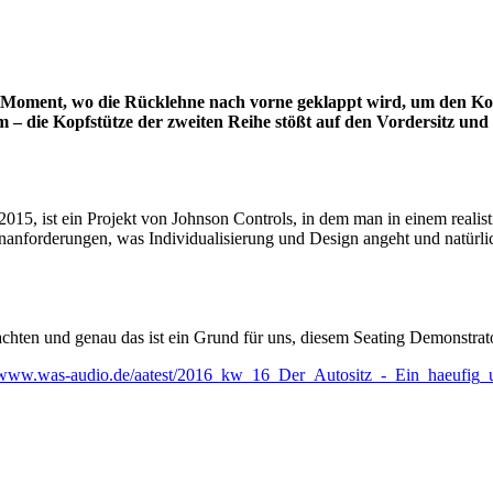
 Moment, wo die Rücklehne nach vorne geklappt wird, um den Kof
 – die Kopfstütze der zweiten Reihe stößt auf den Vordersitz und
2015, ist ein Projekt von Johnson Controls, in dem man in einem reali
enanforderungen, was Individualisierung und Design angeht und natürl
rachten und genau das ist ein Grund für uns, diesem Seating Demonstr
://www.was-audio.de/aatest/2016_kw_16_Der_Autositz_-_Ein_haeufig_