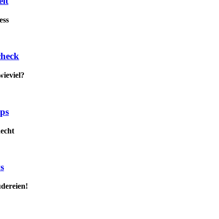
it
ess
check
wieviel?
pps
Recht
s
udereien!