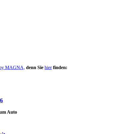
e by MAGNA,
denn Sie
hier
finden:
26
zum Auto